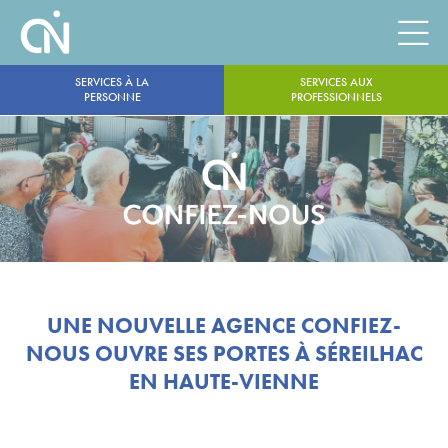
SERVICES À LA
SERVICES AUX
PERSONNE
PROFESSIONNELS
UNE NOUVELLE AGENCE CONFIEZ-
NOUS OUVRE SES PORTES À SÉREILHAC
EN HAUTE-VIENNE